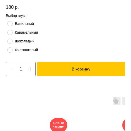
180
р.
Выбор вкуса
Ванильный
Карамельный
Шоколадый
Фисташковый
В корзину
Новый
Вст
рецепт!
л